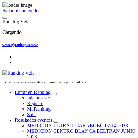
Saltar al contenido
R
a
n
k
i
n
g
V
z
l
a
Cargando
ventas@tanking.com.ve
Especialistas en eventos y cronometraje deportivo
Entrar en Ranking
Iniciar sesión
Registro
Mi Ranking
Salir
Resultados eventos
MEDICION ULTRAIL CARABOBO 07-14-2023
MEDICION CENTRO BLANCA BELTRAN JUNIO
2023