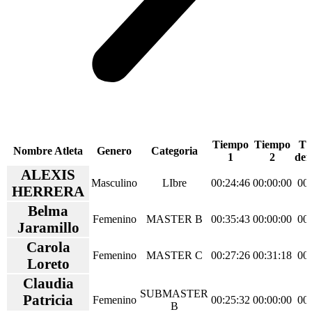
Tiempo
Tiempo
Ti
Nombre Atleta
Genero
Categoria
1
2
def
ALEXIS
Masculino
LIbre
00:24:46
00:00:00
00:
HERRERA
Belma
Femenino
MASTER B
00:35:43
00:00:00
00:
Jaramillo
Carola
Femenino
MASTER C
00:27:26
00:31:18
00:
Loreto
Claudia
SUBMASTER
Patricia
Femenino
00:25:32
00:00:00
00:
B